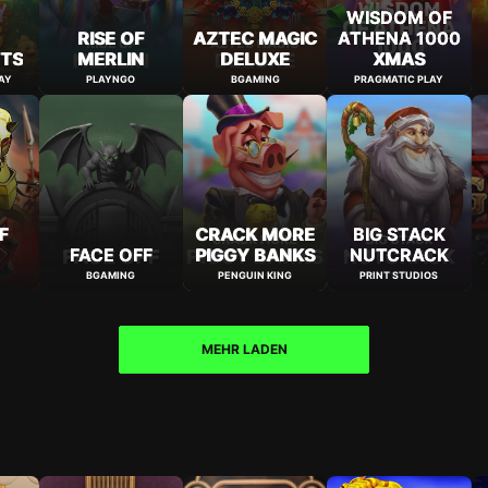
WISDOM OF
RISE OF
AZTEC MAGIC
ATHENA 1000
ETS
MERLIN
DELUXE
XMAS
AY
PLAYNGO
BGAMING
PRAGMATIC PLAY
F
CRACK MORE
BIG STACK
FACE OFF
PIGGY BANKS
NUTCRACK
BGAMING
PENGUIN KING
PRINT STUDIOS
MEHR LADEN