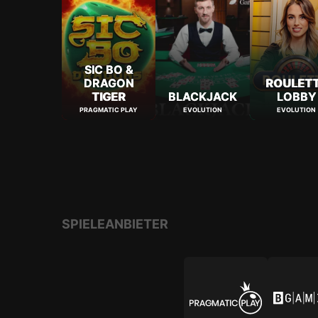
SIC BO &
DRAGON
ROULET
TIGER
BLACKJACK
LOBBY
PRAGMATIC PLAY
EVOLUTION
EVOLUTION
SPIELEANBIETER