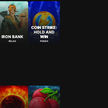
COIN STRIKE:
HOLD AND
IRON BANK
WIN
RELAX
POKIES