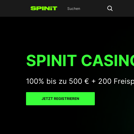
SPINIT CASIN
100% bis zu 500 € + 200 Freisp
JETZT REGISTRIEREN