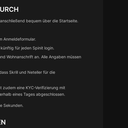
DURCH
t anschließend bequem über die Startseite.
dem Anmeldeformular.
ünftig für jeden Spinit login.
und Wohnanschrift an. Alle Angaben müssen
ss Skrill und Neteller für die
t zudem eine KYC-Verifizierung mit
nerhalb eines Tages abgeschlossen.
ige Sekunden.
EN