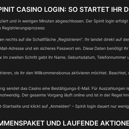
INIT CASINO LOGIN: SO STARTET IHR 
ziert und in wenigen Minuten abgeschlossen. Der Spinit login erfolg
en Registrierungsprozess:
en rechts auf die Schaltfläche „Registrieren". Ihr landet direkt auf 
ail-Adresse und ein sicheres Passwort ein. Diese Daten benötigt ihr k
:
Im zweiten Schritt gebt ihr Name, Geburtsdatum, Telefonnummer 
rieren, ob ihr den Willkommensbonus aktivieren möchtet. Beachtet, da
ng sendet das Casino eine Bestätigungs-E-Mail. Für Auszahlungen is
wendig. Der gesamte Vorgang läuft online und ist in der Regel in
init-Startseite und klickt auf „Anmelden" – Spinit login dauert nur wen
OMMENSPAKET UND LAUFENDE AKTION