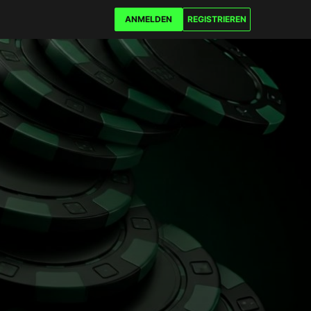
ANMELDEN
REGISTRIEREN