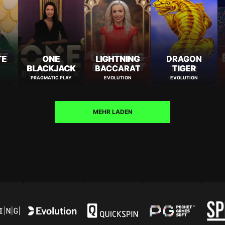
TE
ONE
LIGHTNING
DRAGON
BLACKJACK
BACCARAT
TIGER
PRAGMATIC PLAY
EVOLUTION
EVOLUTION
MEHR LADEN
Spinit Bonus: 500 € + 200 Freispiele auf deine erste
Einzahlung