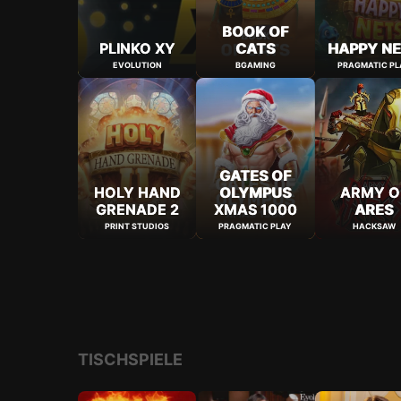
BOOK OF
PLINKO XY
CATS
HAPPY N
EVOLUTION
BGAMING
PRAGMATIC PL
GATES OF
HOLY HAND
OLYMPUS
ARMY O
GRENADE 2
XMAS 1000
ARES
PRINT STUDIOS
PRAGMATIC PLAY
HACKSAW
TISCHSPIELE