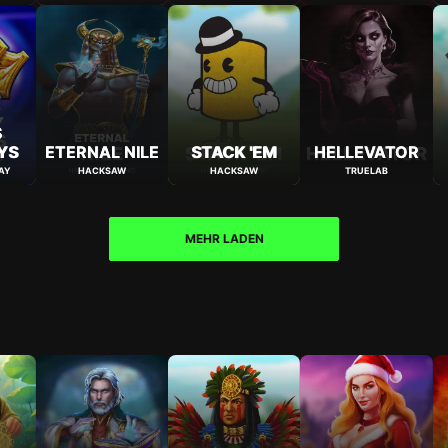
DELUXE
Y
S
YS
ETERNAL NILE
STACK 'EM
HELLEVATOR
AY
HACKSAW
HACKSAW
TRUELAB
MEHR LADEN