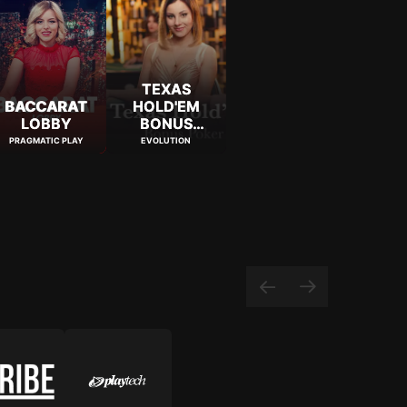
TEXAS
BACCARAT
HOLD'EM
LOBBY
BONUS
POKER
PRAGMATIC PLAY
EVOLUTION
×